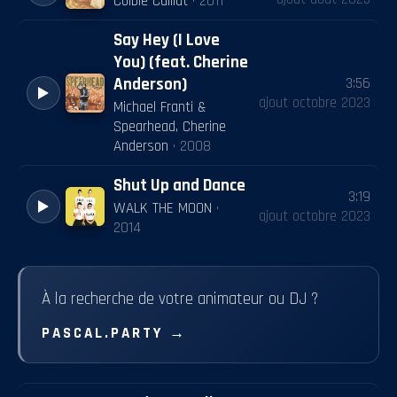
Colbie Caillat
·
2011
Say Hey (I Love
You) (feat. Cherine
3:56
Anderson)
ajout
octobre 2023
Michael Franti &
Spearhead, Cherine
Anderson
·
2008
Shut Up and Dance
3:19
WALK THE MOON
·
ajout
octobre 2023
2014
À la recherche de votre animateur ou DJ ?
PASCAL.PARTY
→