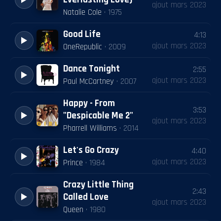
ajout
mars 2023
Natalie Cole
·
1975
Good Life
4:13
ajout
mars 2023
OneRepublic
·
2009
Dance Tonight
2:55
ajout
mars 2023
Paul McCartney
·
2007
Happy - From
3:53
"Despicable Me 2"
ajout
mars 2023
Pharrell Williams
·
2014
Let's Go Crazy
4:40
ajout
mars 2023
Prince
·
1984
Crazy Little Thing
2:43
Called Love
ajout
mars 2023
Queen
·
1980