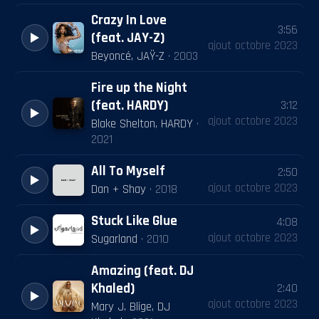
Crazy In Love
3:56
(feat. JAY-Z)
ajout
octobre 2023
Beyoncé, JAŸ-Z
·
2003
Fire up the Night
(feat. HARDY)
3:12
ajout
octobre 2023
Blake Shelton, HARDY
·
2021
All To Myself
2:50
ajout
octobre 2023
Dan + Shay
·
2018
Stuck Like Glue
4:08
ajout
octobre 2023
Sugarland
·
2010
Amazing (feat. DJ
Khaled)
2:40
ajout
octobre 2023
Mary J. Blige, DJ