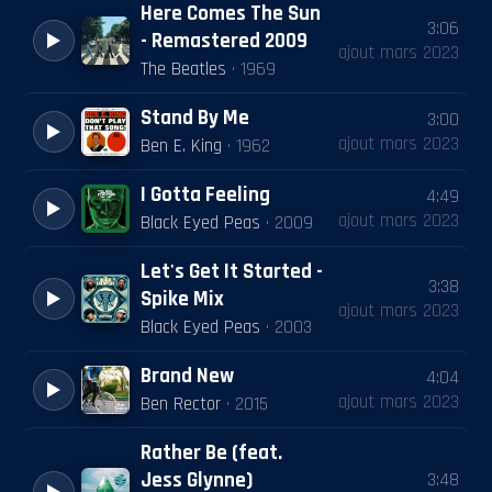
Here Comes The Sun
3:06
- Remastered 2009
ajout
mars 2023
The Beatles
·
1969
Stand By Me
3:00
ajout
mars 2023
Ben E. King
·
1962
I Gotta Feeling
4:49
ajout
mars 2023
Black Eyed Peas
·
2009
Let's Get It Started -
3:38
Spike Mix
ajout
mars 2023
Black Eyed Peas
·
2003
Brand New
4:04
ajout
mars 2023
Ben Rector
·
2015
Rather Be (feat.
Jess Glynne)
3:48