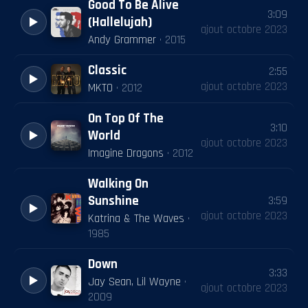
Good To Be Alive
3:09
(Hallelujah)
ajout
octobre 2023
Andy Grammer
·
2015
Classic
2:55
ajout
octobre 2023
MKTO
·
2012
On Top Of The
3:10
World
ajout
octobre 2023
Imagine Dragons
·
2012
Walking On
Sunshine
3:59
ajout
octobre 2023
Katrina & The Waves
·
1985
Down
3:33
Jay Sean, Lil Wayne
·
ajout
octobre 2023
2009