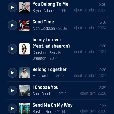
You Belong To Me
2:30
ajout
octobre 2024
Bryan Adams
·
2015
Good Time
5:07
ajout
octobre 2024
Alan Jackson
·
2008
be my forever
(feat. ed sheeran)
3:20
ajout
octobre 2024
Christina Perri, Ed
Sheeran
·
2014
Belong Together
2:28
ajout
octobre 2024
Mark Ambor
·
2024
I Choose You
3:39
ajout
avril 2026
Sara Bareilles
·
2013
Send Me On My Way
4:23
ajout
avril 2026
Rusted Root
·
1994