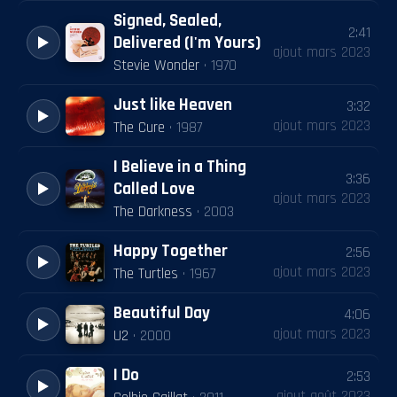
Signed, Sealed,
2:41
Delivered (I'm Yours)
ajout
mars 2023
Stevie Wonder
·
1970
Just like Heaven
3:32
ajout
mars 2023
The Cure
·
1987
I Believe in a Thing
3:36
Called Love
ajout
mars 2023
The Darkness
·
2003
Happy Together
2:56
ajout
mars 2023
The Turtles
·
1967
Beautiful Day
4:06
ajout
mars 2023
U2
·
2000
I Do
2:53
ajout
août 2023