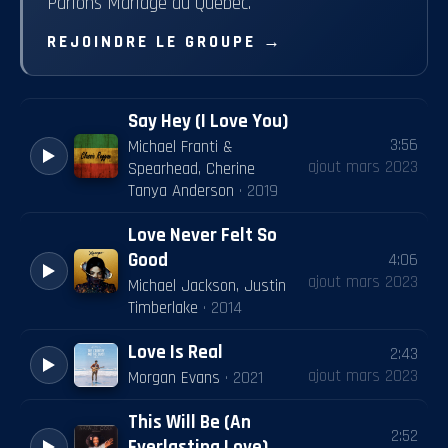
Parlons Mariage au Québec.
REJOINDRE LE GROUPE
→
Say Hey (I Love You)
3:56
Michael Franti &
ajout
mars 2023
Spearhead, Cherine
Tanya Anderson
·
2019
Love Never Felt So
Good
4:06
ajout
mars 2023
Michael Jackson, Justin
Timberlake
·
2014
Love Is Real
2:43
ajout
mars 2023
Morgan Evans
·
2021
This Will Be (An
2:52
Everlasting Love)