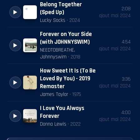
Belong Together
2:08
(Sped Up)
ajout
mai 2024
Lucky Socks
·
2024
Forever on Your Side
(with JOHNNYSWIM)
4:54
ajout
mai 2024
NEEDTOBREATHE,
Johnnyswim
·
2018
How Sweet It Is (To Be
Loved By You) - 2019
3:36
ajout
mai 2024
Remaster
James Taylor
·
1975
I Love You Always
4:00
Forever
ajout
mai 2024
Donna Lewis
·
2022