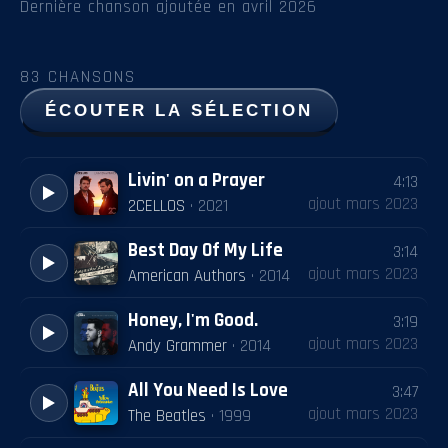
Dernière chanson ajoutée en
avril 2026
83
CHANSONS
ÉCOUTER LA SÉLECTION
Livin' on a Prayer
4:13
ajout
mars 2023
2CELLOS
·
2021
Best Day Of My Life
3:14
ajout
mars 2023
American Authors
·
2014
Honey, I'm Good.
3:19
ajout
mars 2023
Andy Grammer
·
2014
All You Need Is Love
3:47
ajout
mars 2023
The Beatles
·
1999