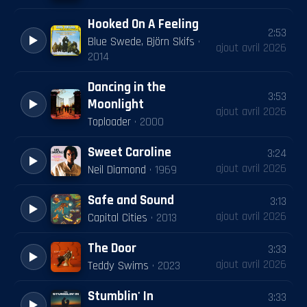
Hooked On A Feeling
2:53
Blue Swede, Björn Skifs
·
ajout
avril 2026
2014
Dancing in the
3:53
Moonlight
ajout
avril 2026
Toploader
·
2000
Sweet Caroline
3:24
ajout
avril 2026
Neil Diamond
·
1969
Safe and Sound
3:13
ajout
avril 2026
Capital Cities
·
2013
The Door
3:33
ajout
avril 2026
Teddy Swims
·
2023
Stumblin' In
3:33