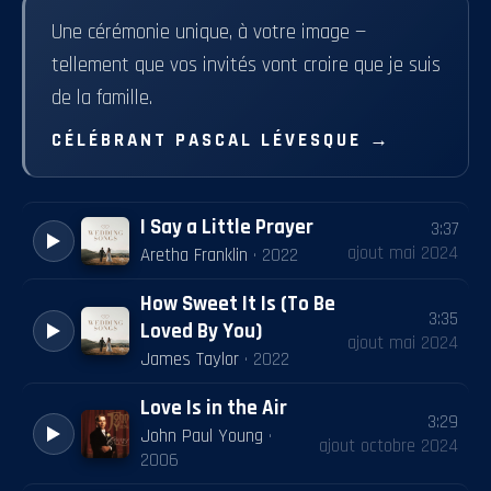
Une cérémonie unique, à votre image —
tellement que vos invités vont croire que je suis
de la famille.
CÉLÉBRANT PASCAL LÉVESQUE
→
I Say a Little Prayer
3:37
ajout
mai 2024
Aretha Franklin
·
2022
How Sweet It Is (To Be
3:35
Loved By You)
ajout
mai 2024
James Taylor
·
2022
Love Is in the Air
3:29
John Paul Young
·
ajout
octobre 2024
2006