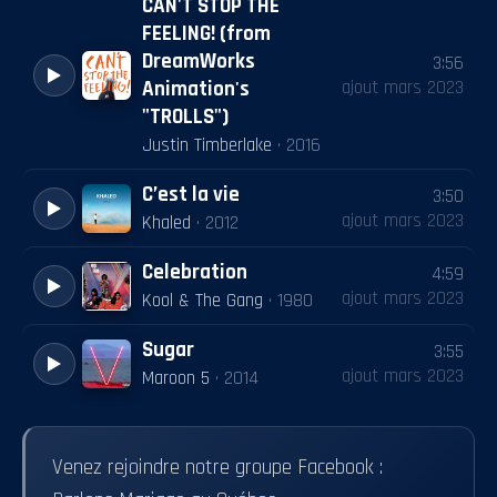
CAN'T STOP THE
FEELING! (from
DreamWorks
3:56
ajout
mars 2023
Animation's
"TROLLS")
Justin Timberlake
·
2016
C’est la vie
3:50
ajout
mars 2023
Khaled
·
2012
Celebration
4:59
ajout
mars 2023
Kool & The Gang
·
1980
Sugar
3:55
ajout
mars 2023
Maroon 5
·
2014
Venez rejoindre notre groupe Facebook :