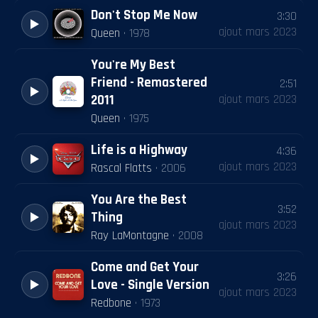
Don't Stop Me Now
3:30
ajout
mars 2023
Queen
·
1978
You're My Best
Friend - Remastered
2:51
ajout
mars 2023
2011
Queen
·
1975
Life is a Highway
4:36
ajout
mars 2023
Rascal Flatts
·
2006
You Are the Best
3:52
Thing
ajout
mars 2023
Ray LaMontagne
·
2008
Come and Get Your
3:26
Love - Single Version
ajout
mars 2023
Redbone
·
1973