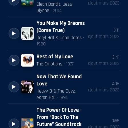
ajout
mars 2023
Clean Bandit, Jess
Glynne
·
2014
You Make My Dreams
(Come True)
3:11
ajout
mars 2023
Daryl Hall & John Oates
·
1980
Best of My Love
3:41
ajout
mars 2023
The Emotions
·
1977
Now That We Found
Love
4:18
ajout
mars 2023
Heavy D & The Boyz,
Aaron Hall
·
1991
The Power Of Love -
From “Back To The
3:55
Future” Soundtrack
ajout
mars 2023