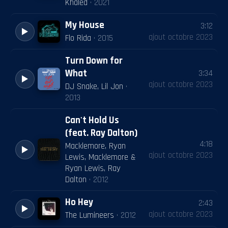
Khaled
·
2021
My House
3:12
ajout
octobre 2023
Flo Rida
·
2015
Turn Down for
What
3:34
ajout
octobre 2023
DJ Snake, Lil Jon
·
2013
Can't Hold Us
(feat. Ray Dalton)
4:18
Macklemore, Ryan
ajout
octobre 2023
Lewis, Macklemore &
Ryan Lewis, Ray
Dalton
·
2012
Ho Hey
2:43
ajout
octobre 2023
The Lumineers
·
2012