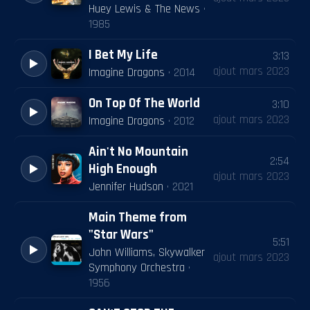
Huey Lewis & The News
·
1985
I Bet My Life
3:13
ajout
mars 2023
Imagine Dragons
·
2014
On Top Of The World
3:10
ajout
mars 2023
Imagine Dragons
·
2012
Ain't No Mountain
2:54
High Enough
ajout
mars 2023
Jennifer Hudson
·
2021
Main Theme from
"Star Wars"
5:51
John Williams, Skywalker
ajout
mars 2023
Symphony Orchestra
·
1956