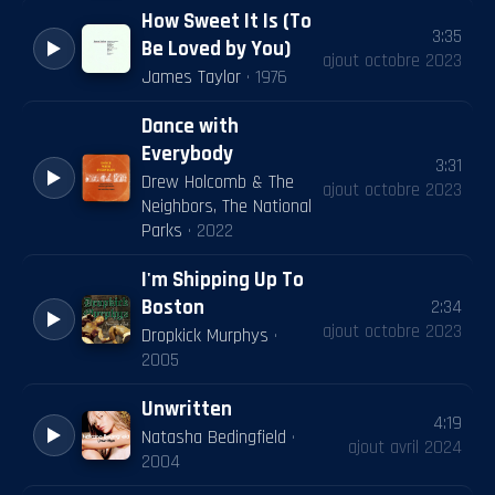
How Sweet It Is (To
3:35
Be Loved by You)
ajout
octobre 2023
James Taylor
·
1976
Dance with
Everybody
3:31
Drew Holcomb & The
ajout
octobre 2023
Neighbors, The National
Parks
·
2022
I'm Shipping Up To
Boston
2:34
ajout
octobre 2023
Dropkick Murphys
·
2005
Unwritten
4:19
Natasha Bedingfield
·
ajout
avril 2024
2004